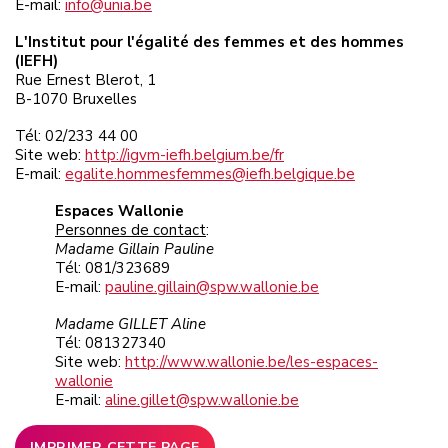
E-mail:
info@unia.be
L'Institut pour l'égalité des femmes et des hommes
(IEFH)
Rue Ernest Blerot, 1
B-1070 Bruxelles
Tél: 02/233 44 00
Site web:
http://igvm-iefh.belgium.be/fr
E-mail:
egalite.hommesfemmes@iefh.belgique.be
Espaces Wallonie
Personnes de contact
:
Madame Gillain Pauline
Tél: 081/323689
E-mail:
pauline.gillain@spw.wallonie.be
Madame GILLET Aline
Tél: 081327340
Site web:
http://www.wallonie.be/les-espaces-
wallonie
E-mail:
aline.gillet@spw.wallonie.be
IMPRIMER CETTE PAGE