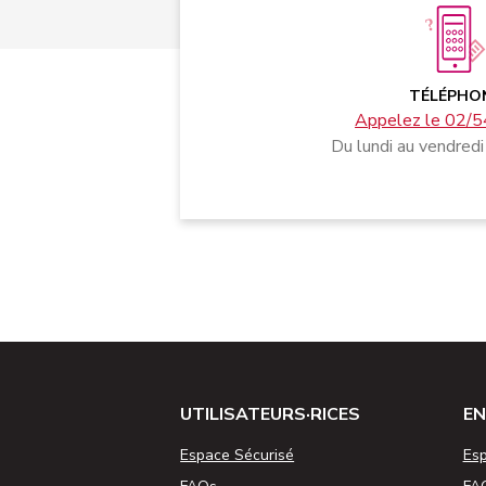
TÉLÉPHO
Appelez le 02/5
Du lundi au vendredi
UTILISATEURS·RICES
EN
Espace Sécurisé
Esp