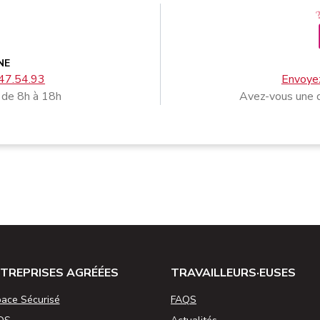
NE
47.54.93
Envoyez
 de 8h à 18h
Avez-vous une q
TREPRISES AGRÉÉES
TRAVAILLEURS·EUSES
ace Sécurisé
FAQS