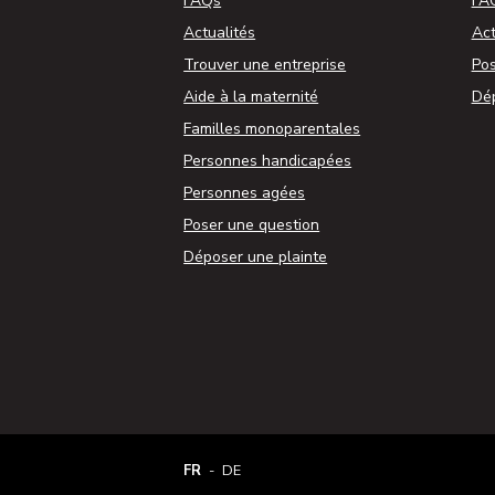
FAQs
FA
Actualités
Act
Trouver une entreprise
Pos
Aide à la maternité
Dép
Familles monoparentales
Personnes handicapées
Personnes agées
Poser une question
Déposer une plainte
FRENCH (BELGIUM)
DEUTSCH (BELGIEN)
FR
DE