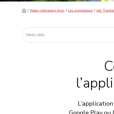
Aides-ménagers·ères
Les prestations
Job Tracke
C
l’appl
L’applicatio
Google Play ou l