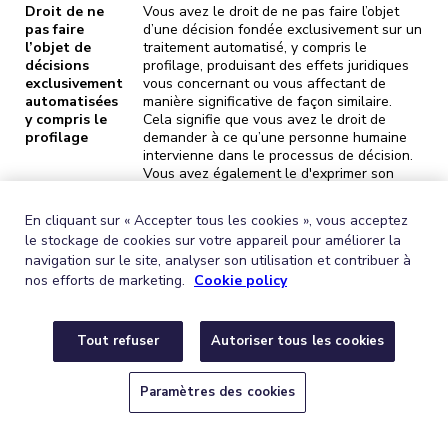
Droit de ne
Vous avez le droit de ne pas faire l’objet
pas faire
d’une décision fondée exclusivement sur un
l’objet de
traitement automatisé, y compris le
décisions
profilage, produisant des effets juridiques
exclusivement
vous concernant ou vous affectant de
automatisées
manière significative de façon similaire.
y compris le
Cela signifie que vous avez le droit de
profilage
demander à ce qu’une personne humaine
intervienne dans le processus de décision.
Vous avez également le d'exprimer son
point de vue et de contester la décision.
En cliquant sur « Accepter tous les cookies », vous acceptez
Droit
Vous pouvez décider d’introduire une
le stockage de cookies sur votre appareil pour améliorer la
d’introduire
réclamation auprès de l’Autorité belge de
navigation sur le site, analyser son utilisation et contribuer à
une
contrôle de la protection des données si
nos efforts de marketing.
Cookie policy
réclamation
vous estimez que vous êtes victime d’une
violation du RGPD ou que vos droits n’ont
pas été respectés. Il s’agit de l’Autorité de
protection des données (APD, 1000
Tout refuser
Autoriser tous les cookies
Bruxelles, Rue de la Presse 35 –
contact@apd-gba.be
). Vous avez
Paramètres des cookies
également le droit d’introduire une action
en justice devant les tribunaux du pays
dans lequel l’entité PLUXEE dispose d’un
établissement ou du pays où se trouve