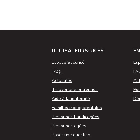
UTILISATEURS·RICES
EN
Espace Sécurisé
Esp
FAQs
FA
Actualités
Act
Trouver une entreprise
Pos
Aide à la maternité
Dép
Familles monoparentales
Personnes handicapées
Personnes agées
Poser une question