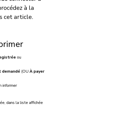
procédez à la
 cet article.
primer
egistrée
ou
t demandé
(OU
À payer
n informer
e, dans la liste affichée