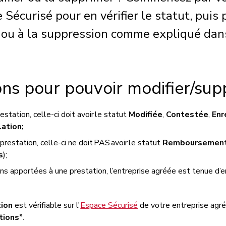
 Sécurisé pour en vérifier le statut, puis 
 ou à la suppression comme expliqué dans
ons pour pouvoir modifier/sup
estation, celle-ci doit avoir le statut
Modifiée
,
Contestée
,
Enr
lation;
prestation, celle-ci ne doit PAS avoir le statut
Remboursemen
s
);
ns apportées à une prestation, l’entreprise agréée est tenue d’e
tion
est vérifiable sur l'
Espace Sécurisé
de votre entreprise agréé
tions”
.