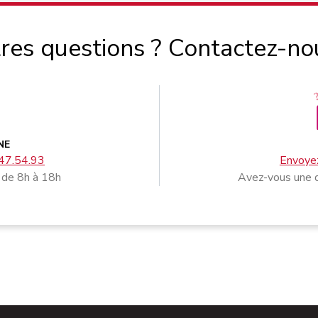
res questions ? Contactez-no
NE
47.54.93
Envoyez
 de 8h à 18h
Avez-vous une q