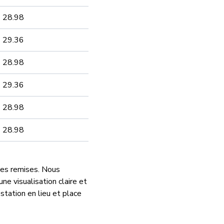
28.98
29.36
28.98
29.36
28.98
28.98
des remises. Nous
une visualisation claire et
tation en lieu et place