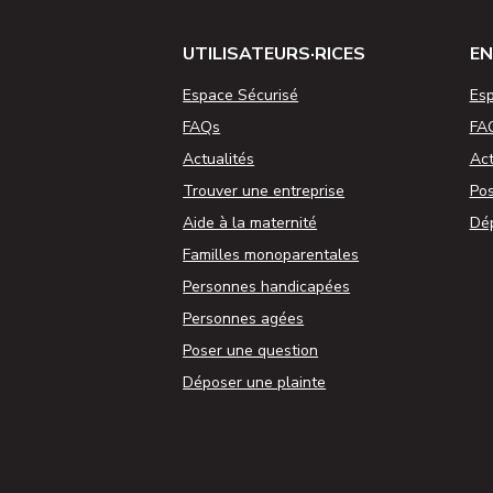
UTILISATEURS·RICES
EN
Espace Sécurisé
Esp
FAQs
FA
Actualités
Act
Trouver une entreprise
Pos
Aide à la maternité
Dép
Familles monoparentales
Personnes handicapées
Personnes agées
Poser une question
Déposer une plainte