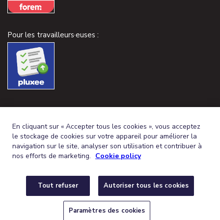
Pour les travailleurs·euses :
En cliquant sur « Accepter tous les cookies », vous acceptez
le stockage de cookies sur votre appareil pour améliorer la
navigation sur le site, analyser son utilisation et contribuer à
nos efforts de marketing.
Cookie policy
Tout refuser
Autoriser tous les cookies
FRENCH (BELGIUM)
DEUTSCH (BELGIEN)
FR
DE
© 2026,
CONDITIONS GÉNÉRALES
PROTECTION DE LA VIE PRIVÉE
Paramètres des cookies
POLITIQUE DE COOKIES
PARAMÈTRES DES COOKIES
DÉCLARATION