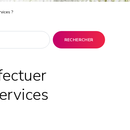
rvices ?
RECHERCHER
fectuer
services