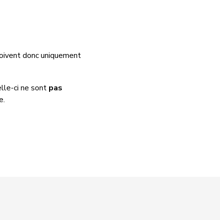
 doivent donc uniquement
elle-ci ne sont
pas
e.