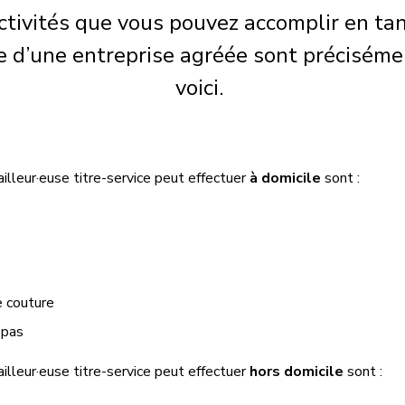
ctivités que vous pouvez accomplir en ta
se d’une entreprise agréée sont précisémen
voici.
ailleur·euse titre-service peut effectuer
à domicile
sont :
e couture
epas
ailleur·euse titre-service peut effectuer
hors domicile
sont :