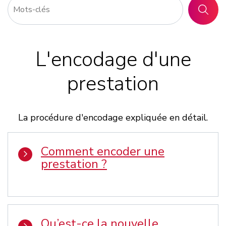
RECHER
L'encodage d'une
prestation
La procédure d'encodage expliquée en détail.
Comment encoder une
prestation ?
Qu’est-ce la nouvelle