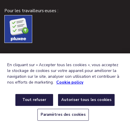
Pour les travailleurs·euses :
En cliquant sur « Accepter tous les cookies », vous acceptez
le stockage de cookies sur votre appareil pour améliorer la
navigation sur le site, analyser son utilisation et contribuer à
nos efforts de marketing.
Cookie policy
Tout refuser
Autoriser tous les cookies
FRENCH (BELGIUM)
DEUTSCH (BELGIEN)
FR
DE
© 2026,
CONDITIONS GÉNÉRALES
PROTECTION DE LA VIE PRIVÉE
Paramètres des cookies
POLITIQUE DE COOKIES
PARAMÈTRES DES COOKIES
DÉCLARATION
D’ACCESSIBILITÉ