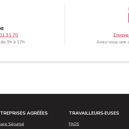
NE
01.31.70
Envoyez
 de 9h à 17h
Avez-vous une q
TREPRISES AGRÉÉES
TRAVAILLEURS·EUSES
ace Sécurisé
FAQS