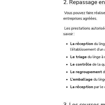
2. Repassage en
Vous pouvez faire réalis
entreprises agréées.
Les prestations autorisé
savoir :
L
a réception
du ling
l’établissement d’un 
L
e triage
du linge à 
L
e contrôle
d
e la q
Le
regroupement
d
L
’emballage
du
ling
L
a
réception
par le
3. Les courses