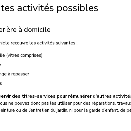
ntes activités possibles
er·ère à domicile
cile recouvre les activités suivantes :
le (vitres comprises)
e
ge à repasser
s
servir
des titres-services pour
rémunérer
d’autres
activité
Vous ne pouvez donc pas les utiliser pour des
réparation
s
, trava
peinture
ou
d
e
l’e
ntretien du jardin,
ni pour la
garde d’enfant, de 