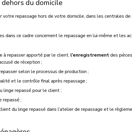
 dehors du domicile
er votre repassage hors de votre domicile, dans les centrales d
es dans ce cadre concernent le repassage en lui-même et les acti
e à repasser apporté par l
e
client,
l’enregistrement
des pièces
accusé de réception ;
repasser selon le processus de production ;
ualité et le contrôle final après repassage ;
u
linge repassé p
ou
r le client ;
e repassé ;
 client
du linge repassé dans l’atelier de repassage et le règlem
 ménagères