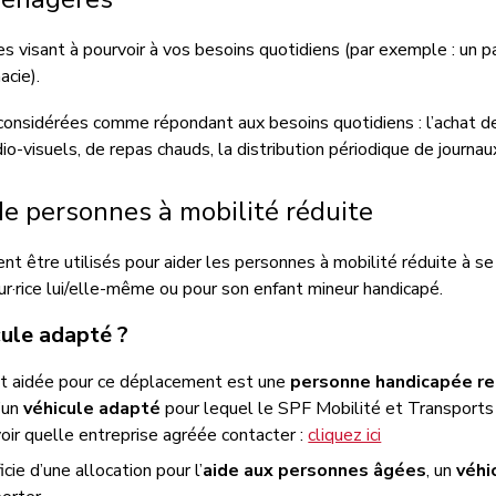
ses visant à pourvoir à vos besoins quotidiens (par
exemple :
un p
acie).
considéré
e
s comme
répondant aux
besoins
quotidiens
:
l’
achat d
io-visuels, de repas chauds, la distribution périodique de journa
 de personnes à mobilité réduite
nt être utilisés pour aider les personnes à mobilité réduite à se
eur·rice lui/elle-même ou
pour son
enfant mineur handicapé.
cule adapté ?
est aidée pour ce déplacement est une
personne handicapée r
d’un
véhicule adapté
pour lequel le SPF Mobilité et Transports 
oir quelle entreprise agréée contacter :
cliquez ici
icie d’une allocation pour l’
aide aux personnes âgées
, un
véhi