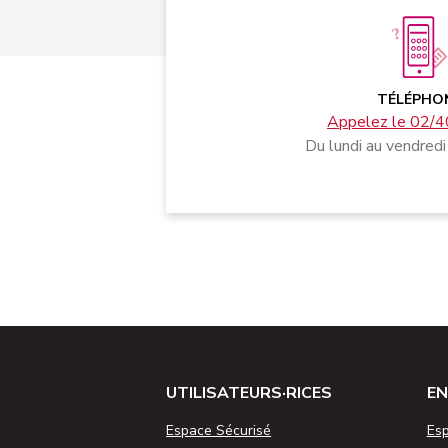
TÉLÉPHO
Appelez le 02/4
Du lundi au vendredi
UTILISATEURS·RICES
EN
Espace Sécurisé
Esp