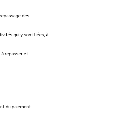
e repassage des
vités qui y sont liées, à
 à repasser et
ent du
paiement.