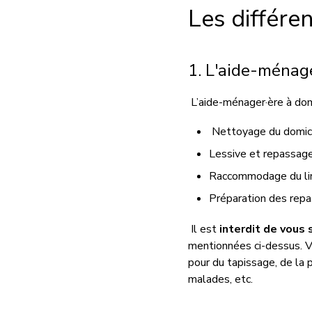
Les différe
1. L'aide-ménag
L’aide-ménager·ère à domi
Nettoyage du domici
Lessive et repassag
Raccommodage du lin
Préparation des repa
Il est
interdit d
e
vous 
mentionnée
s
ci-dess
us. 
pour
du
tapissage
,
de la
malades, etc.