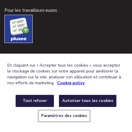
Pour les travailleurs·euses :
En cliquant sur « Accepter tous les cookies », vous acceptez
le stockage de cookies sur votre appareil pour améliorer la
navigation sur le site, analyser son utilisation et contribuer à
nos efforts de marketing.
Cookie policy
Tout refuser
Autoriser tous les cookies
FRENCH (BELGIUM)
DEUTSCH (BELGIEN)
FR
DE
Paramètres des cookies
© 2026,
CONDITIONS GÉNÉRALES
PROTECTION DE LA VIE PRIVÉE
POLITIQUE DE COOKIES
PARAMÈTRES DES COOKIES
DÉCLARATION
D’ACCESSIBILITÉ