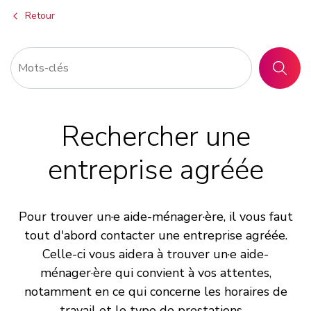
Retour
RECHER
Rechercher une
entreprise agréée
Pour trouver un·e aide-ménager·ère, il vous faut
tout d'abord contacter une entreprise agréée.
Celle-ci vous aidera à trouver un·e aide-
ménager·ère qui convient à vos attentes,
notamment en ce qui concerne les horaires de
travail et le type de prestations.