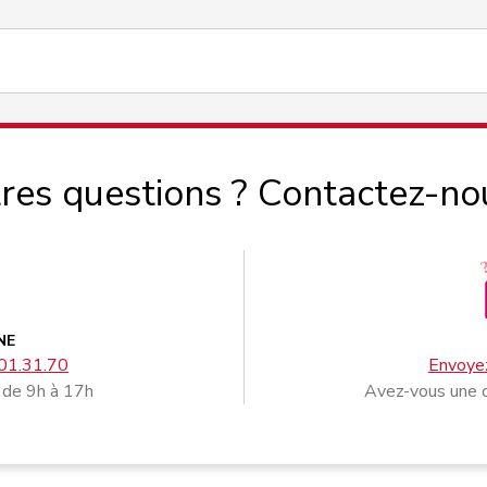
res questions ? Contactez-no
NE
01.31.70
Envoyez
 de 9h à 17h
Avez-vous une q