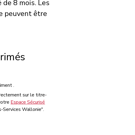
é de 8 mois. Les
ée peuvent être
érimés
iment .
irectement sur le titre-
 votre
Espace Sécurisé
s-Services Wallonie".