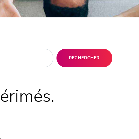
RECHERCHER
périmés.