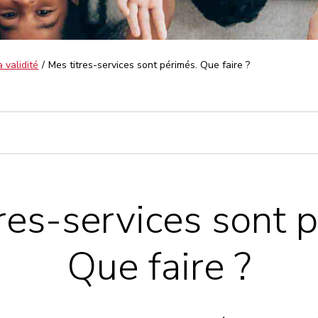
a validité
Mes titres-services sont périmés. Que faire ?
res-services sont 
Que faire ?