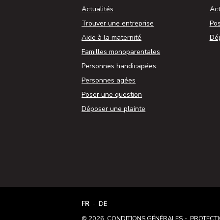
Actualités
Act
Trouver une entreprise
Pos
Aide à la maternité
Dép
Familles monoparentales
Personnes handicapées
Personnes agées
Poser une question
Déposer une plainte
FRENCH (BELGIUM)
DEUTSCH (BELGIEN)
FR
DE
© 2026,
CONDITIONS GÉNÉRALES
PROTECTI