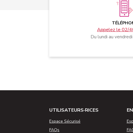
TÉLÉPHO
Appelez le 02/4
Du lundi au vendredi
UTILISATEURS·RICES
EN
Espace Sécurisé
Esp
FAQs
FA