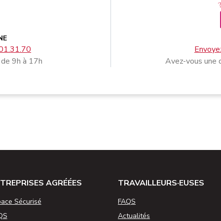
NE
01.31.70
Envoyez
 de 9h à 17h
Avez-vous une q
TREPRISES AGRÉÉES
TRAVAILLEURS·EUSES
ace Sécurisé
FAQS
QS
Actualités