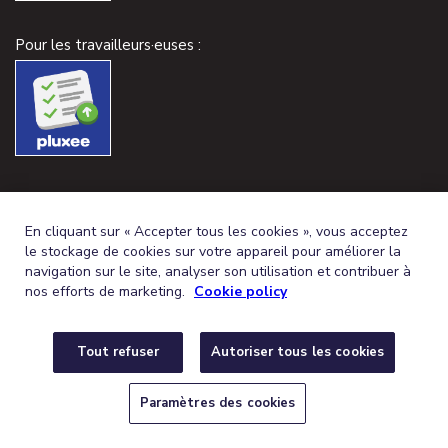
Pour les travailleurs·euses :
En cliquant sur « Accepter tous les cookies », vous acceptez
le stockage de cookies sur votre appareil pour améliorer la
navigation sur le site, analyser son utilisation et contribuer à
nos efforts de marketing.
Cookie policy
Tout refuser
Autoriser tous les cookies
FRENCH (BELGIUM)
DEUTSCH (BELGIEN)
FR
DE
© 2026,
CONDITIONS GÉNÉRALES
PROTECTION DE LA VIE PRIVÉE
Paramètres des cookies
POLITIQUE DE COOKIES
PARAMÈTRES DES COOKIES
DÉCLARATION
D’ACCESSIBILITÉ