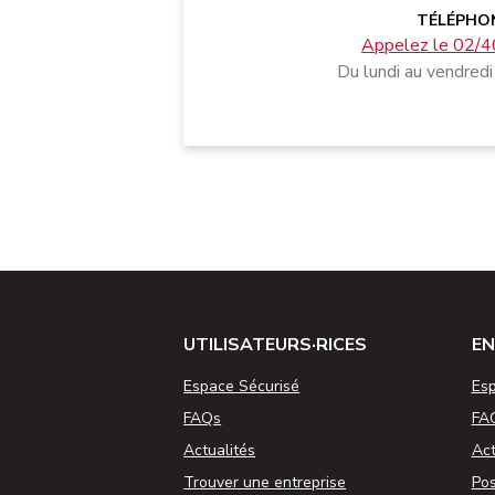
TÉLÉPHO
Appelez le 02/4
Du lundi au vendredi
UTILISATEURS·RICES
EN
Espace Sécurisé
Esp
FAQs
FA
Actualités
Act
Trouver une entreprise
Pos