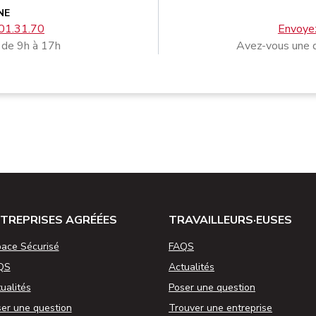
NE
01.31.70
Envoyez
 de 9h à 17h
Avez-vous une q
TREPRISES AGRÉÉES
TRAVAILLEURS·EUSES
ace Sécurisé
FAQS
QS
Actualités
ualités
Poser une question
er une question
Trouver une entreprise