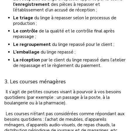
l’enregistrement
des pièces à repasser et
l’établissement d’un accusé de réception ;
L
e triage
du linge à repasser selon le processus de
production ;
L
e contrôle
d
e la qualité et le contrôle final après
repassage ;
Le
regroupement
du
linge repassé p
ou
r le client ;
L
’emballage
du
linge repassé ;
L
a
réception
par le client
du linge repassé dans l’atelier
de repassage et le règlement du
paiement.
3. Les courses ménagères
Il s’agit de petites courses visant à pourvoir à vos besoins
quotidiens (par
exemple :
un passage à la
poste,
à la
boulangerie ou à la
pharmacie).
Les courses
n’étant
pas considéré
e
s comme
répondant aux
besoins
quotidiens
:
l’
achat de meubles, d’appareils
ménagers, d’appareils audio-visuels, de repas chauds, la
distribution périodique de journaux et de magazines, etc.