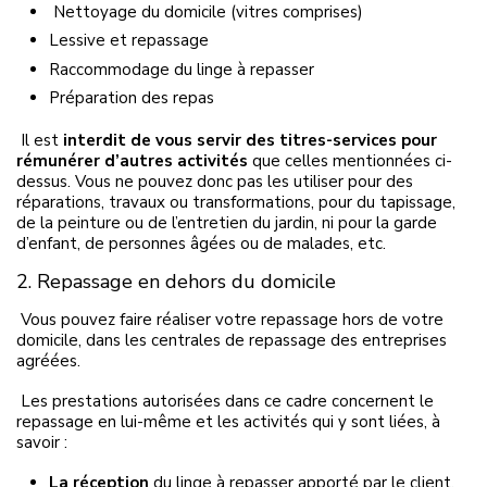
Nettoyage du domicile (vitres comprises)
Lessive et repassage
Raccommodage du linge à repasser
Préparation des repas
Il est
interdit d
e
vous servir
des titres-services pour
rémunérer
d’autres
activités
que celles mentionnée
s
ci-
dess
us. Vous ne pouvez donc pas les utiliser pour des
réparation
s
, travaux
ou
transformations,
pour
du
tapissage
,
de la
peinture
ou
d
e
l’e
ntretien du jardin,
ni pour la
garde
d’enfant, de personnes âgées ou de malades, etc.
2. Repassage en dehors du domicile
Vous pouvez faire réaliser votre repassage hors de votre
domicile, dans les centrales de repassage des entreprises
agréées.
Les prestations autorisées dans ce cadre concernent le
repassage en lui-même et les activités qui y sont liées, à
savoir :
L
a réception
du linge à repasser apporté par l
e
client,