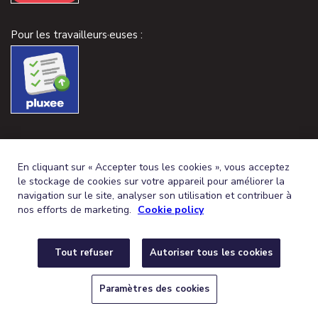
Pour les travailleurs·euses :
En cliquant sur « Accepter tous les cookies », vous acceptez
le stockage de cookies sur votre appareil pour améliorer la
navigation sur le site, analyser son utilisation et contribuer à
nos efforts de marketing.
Cookie policy
Tout refuser
Autoriser tous les cookies
FRENCH (BELGIUM)
DEUTSCH (BELGIEN)
FR
DE
© 2026,
CONDITIONS GÉNÉRALES
PROTECTION DE LA VIE PRIVÉE
Paramètres des cookies
POLITIQUE DE COOKIES
PARAMÈTRES DES COOKIES
DÉCLARATION
D’ACCESSIBILITÉ